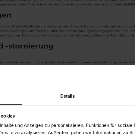
gen des Kunden finden keine Anwendung, es sei denn, sie wurden von uns ausdrücklich schriftlic
ngen
es allgemeinen Wohlbefindens und der kosmetischen Pflege. Es handelt sich weder um medizinisc
 ausschließlich an gesunden Personen. Sollten bei Ihnen behandlungsbedürftige gesundheitliche Probl
erer Leistungen Rücksprache mit Ihrem Arzt zu halten und uns rechtzeitig vor der Behandlung zu in
d -stornierung
einbarten Termin möglich. Bitte beachten Sie, dass eine Stornierung oder Umbuchung danach nicht m
halierten Schadensersatz zu berechnen. Die pauschalierten Sätze dienen als angemessene Ausfallents
ndlungsplatzes sowie den entgangenen Umsatz, der durch die nicht erfolgte Behandlung entsteht.
n Behandlungspreises
ses
Details
rhaupt nicht entstanden oder wesentlich geringer ist als die Pauschale.
deraktionen – diese werden in Höhe des Ausfallhonorars belastet. Eine gewünschte Verkürzung der 
werden.
Cookies
nhalte und Anzeigen zu personalisieren, Funktionen für soziale
Website zu analysieren. Außerdem geben wir Informationen zu I