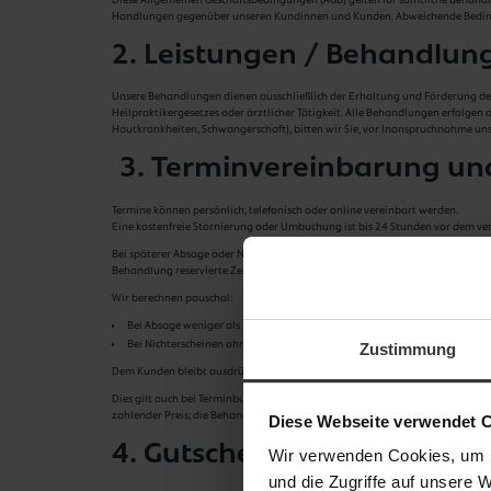
Handlungen gegenüber unseren Kundinnen und Kunden. Abweichende Bedingun
2. Leistungen / Behandlu
Unsere Behandlungen dienen ausschließlich der Erhaltung und Förderung d
Heilpraktikergesetzes oder ärztlicher Tätigkeit. Alle Behandlungen erfolgen
Hautkrankheiten, Schwangerschaft), bitten wir Sie, vor Inanspruchnahme uns
3. Terminvereinbarung un
Termine können persönlich, telefonisch oder online vereinbart werden.
Eine kostenfreie Stornierung oder Umbuchung ist bis 24 Stunden vor dem ver
Bei späterer Absage oder Nichterscheinen behalten wir uns vor, einen pausc
Behandlung reservierte Zeit unserer Mitarbeiter, die Vorbereitung des Beha
Wir berechnen pauschal:
Bei Absage weniger als 24 Stunden vor dem Termin:
50 % des vereinbarte
Bei Nichterscheinen ohne Absage:
80 % des vereinbarten Behandlungsprei
Zustimmung
Dem Kunden bleibt ausdrücklich der Nachweis gestattet, dass ein Schaden übe
Dies gilt auch bei Terminbuchung über Gutscheine, Bonusprogramme oder Son
zahlender Preis; die Behandlung kann in diesem Fall entsprechend verkürzt 
Diese Webseite verwendet 
4. Gutscheine
Wir verwenden Cookies, um I
und die Zugriffe auf unsere 