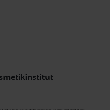
smetikinstitut
ermit verbundenen Verträge, Willenserklärungen und rechtsgeschäftsähnlichen