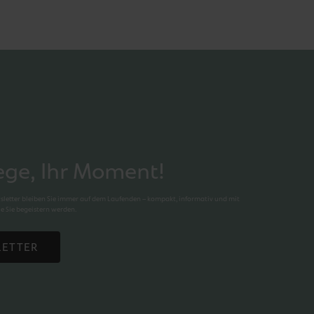
lege, Ihr Moment!
letter bleiben Sie immer auf dem Laufenden – kompakt, informativ und mit
e Sie begeistern werden.
LETTER