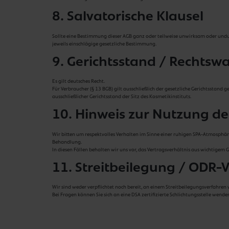
8. Salvatorische Klausel
Sollte eine Bestimmung dieser AGB ganz oder teilweise unwirksam oder undu
jeweils einschlägige gesetzliche Bestimmung.
9. Gerichtsstand / Rechtsw
Es gilt deutsches Recht.
Für Verbraucher (§ 13 BGB) gilt ausschließlich der gesetzliche Gerichtsstand
ausschließlicher Gerichtsstand der Sitz des Kosmetikinstituts.
10. Hinweis zur Nutzung de
Wir bitten um respektvolles Verhalten im Sinne einer ruhigen SPA-Atmosphäre
Behandlung.
In diesen Fällen behalten wir uns vor, das Vertragsverhältnis aus wichtige
11. Streitbeilegung / ODR
Wir sind weder verpflichtet noch bereit, an einem Streitbeilegungsverfahren 
Bei Fragen können Sie sich an eine DSA zertifizierte Schlichtungsstelle wende