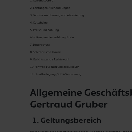
1. Geltungsbereich
2. Leistungen / Behandlungen
3. Terminvereinbarung und -stornierung
4. Gutscheine
5. Preise und Zahlung
6.Haftung und Ausschlussgründe
7. Datenschutz
8. Salvatorische Klausel
9. Gerichtsstand / Rechtswahl
10. Hinweis zur Nutzung des Skin SPA
11. Streitbeilegung / ODR-Verordnung
Allgemeine Geschäfts
Gertraud Gruber
1. Geltungsbereich
Diese Allgemeinen Geschäftsbedingungen (AGB) gelten für sämtliche Behandlu