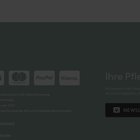
Ihre Pf
Mit unserem E-Mail-News
exklusiven Angeboten, di
 Zahlung durch SSL-Verschlüsselung
n Germany
t seit 1955
NEWS
reier Versand ab 40 Euro (innerhalb Deutschlands)
d Versand
derrufen