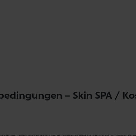
bedingungen – Skin SPA / Ko
ngen und Dienstleistungen, die im Skin SPA / Kosmetikinstitut erbracht werden, sowie für alle hi