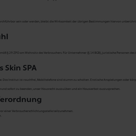
rchführbar sein oder werden, bleibt die Wirksamkeit der übrigen Bestimmungen hiervon unberührt.
ahl
 gemäß § 29 ZPO am Wohnsitz des Verbrauchers. Für Unternehmer (§ 14 BGB), juristische Personen des 
s Skin SPA
. Das Institut ist rauchfrei, Mobiltelefone sind stumm zu schalten. Erotische Anspielungen oder kö
m Grund sofort zu beenden, unser Hausrecht auszuüben und ein Hausverbot auszusprechen.
-Verordnung
vor einer Verbraucherschlichtungsstelle teilzunehmen.
n.