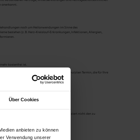
h anerkannt.
he Behandlungen noch um Heilanwendungen im Sinne des
eme bestehen (z. B. Herz-Kreislauf-Erkrankungen, Infektionen, Allergien,
formieren.
ehr kostenfrei ist.
chädigung und decken unsere Kosten für den ungenutzten Termin, die für Ihre
Über Cookies
Behandlung oder ein verspätetes Erscheinen reduziert nicht den zu
 Medien anbieten zu können
hrer Verwendung unserer