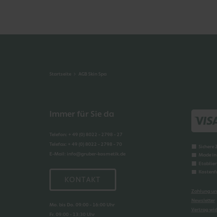
Startseite
AGB Skin Spa
Immer für Sie da
Telefon
:
+ 49 (0) 8022 - 2798 - 27
Telefax
:
+ 49 (0) 8022 - 2798 - 70
Sichere
E-Mail
:
info@gruber-kosmetik.de
Made i
Etablier
Kostenf
KONTAKT
Zahlung un
Newsletter
Mo. bis Do. 09:00 - 16:00 Uhr
Vertrag wi
Fr. 09:00 - 13:30 Uhr