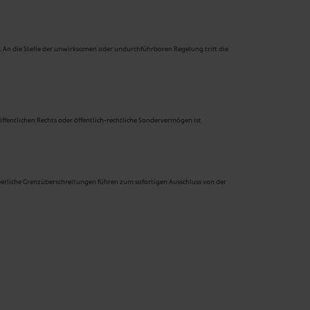
 An die Stelle der unwirksamen oder undurchführbaren Regelung tritt die
öffentlichen Rechts oder öffentlich-rechtliche Sondervermögen ist
rperliche Grenzüberschreitungen führen zum sofortigen Ausschluss von der