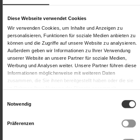
Diese Webseite verwendet Cookies
Wir verwenden Cookies, um Inhalte und Anzeigen zu
personalisieren, Funktionen für soziale Medien anbieten zu
Exklusiv
können und die Zugriffe auf unsere Website zu analysieren.
Außerdem geben wir Informationen zu Ihrer Verwendung
unserer Website an unsere Partner für soziale Medien,
Werbung und Analysen weiter. Unsere Partner führen diese
Informationen möglicherweise mit weiteren Daten
zusammen, die Sie ihnen bereitgestellt haben oder die sie
im Rahmen Ihrer Nutzung der Dienste gesammelt
haben. Weitere Details hierzu finden Sie in
Einwilligungsauswahl
unserer
.
Datenschutzerklärung
Notwendig
Präferenzen
Best Bodies Körperpflegeset