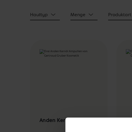
Hauttyp
Menge
Produktart
Anden Kernöl Ampulle
Ce