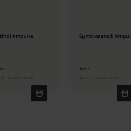
tinol Ampulle
Symbiosens® Ampul
0 €
30,50 €
 ml
12 ml
237,50 € / 100 ml
254,17 € / 100 ml