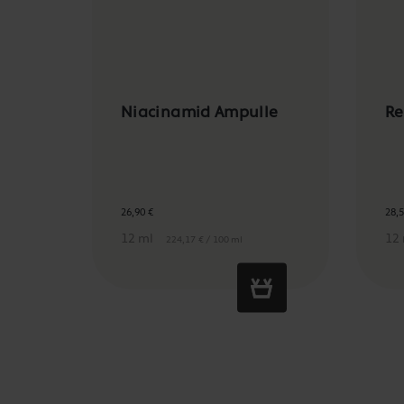
Niacinamid Ampulle
Re
26,90 €
28,5
12 ml
12
224,17 € / 100 ml