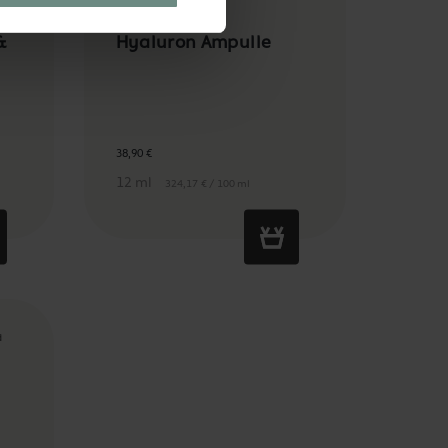
&
Hyaluron Ampulle
38,90 €
12 ml
324,17 € / 100 ml