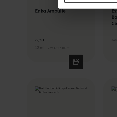
Enka Ampulle
Es
Bo
Ge
29,90 €
34,0
12 ml
249,17 € / 100 ml