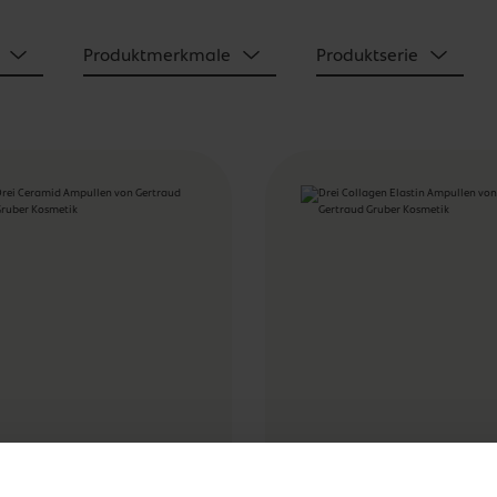
Produktmerkmale
Produktserie
ramid Ampulle
Collagen Elastin
Ampulle