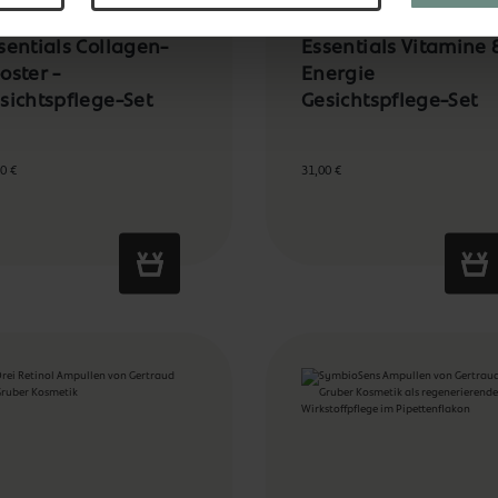
sentials Collagen-
Essentials Vitamine 
oster -
Energie
sichtspflege-Set
Gesichtspflege-Set
0 €
31,00 €