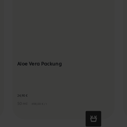
Aloe Vera Packung
24,90 €
50 ml
498,00 € / l