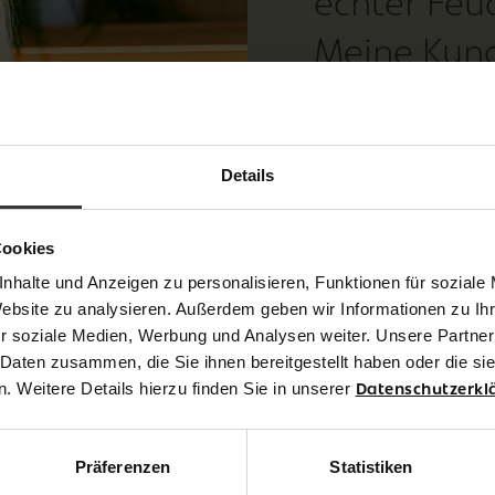
echter Feuc
Meine Kun
lieben das 
und die sof
Details
Pflegewirk
Cookies
Marie-Christin Brugger, Cosmetikst
nhalte und Anzeigen zu personalisieren, Funktionen für soziale
Website zu analysieren. Außerdem geben wir Informationen zu I
KOSMETIKPART
r soziale Medien, Werbung und Analysen weiter. Unsere Partner
 Daten zusammen, die Sie ihnen bereitgestellt haben oder die s
 Weitere Details hierzu finden Sie in unserer
Datenschutzerkl
Präferenzen
Statistiken