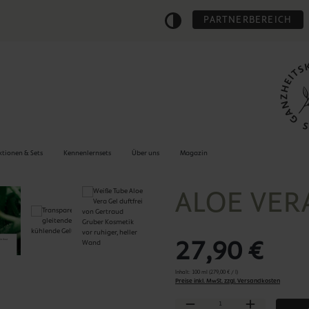
PARTNERBEREICH
ktionen & Sets
Kennenlernsets
Über uns
Magazin
ALOE VER
27,90 €
Inhalt:
100 ml
(279,00 € / l)
Preise inkl. MwSt. zzgl. Versandkosten
Produkt Anzahl: Gib den gewünschten Wer