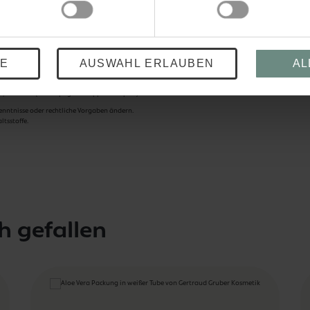
E
AUSWAHL ERLAUBEN
AL
, Hamamelis Virginiana Water, Cellulose Gum, Sodium Levulinate, Chondrus Crispus Powder, Alcohol, S
, CI 75815 (Chlorophyllin-Copper Complex).
enntnisse oder rechtliche Vorgaben ändern.
tsstoffe.
h gefallen