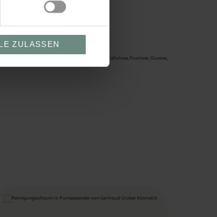
LE ZULASSEN
odium Anisate, Citric Acid, Xanthan Gum, Inulin, Cellulose, Fructose, Glucose,