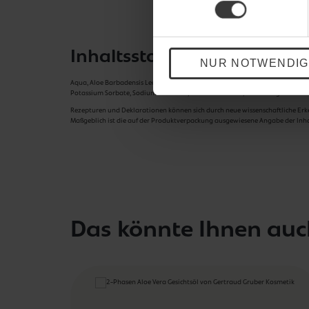
Inhaltsstoffe
NUR NOTWENDIG
Aqua, Aloe Barbadensis Leaf Juice, Pentylene Glycol, Alcohol Denat., Glycerin
Potassium Sorbate, Sodium Benzoate, Sodium Chloride, Sodium Hyaluronate
Rezepturen und Deklarationen können sich durch neue wissenschaftliche Erk
Maßgeblich ist die auf der Produktverpackung ausgewiesene Angabe der Inhal
Das könnte Ihnen auc
Produktgalerie überspringen