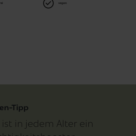
ei
vegan
en-Tipp
 ist in jedem Alter ein