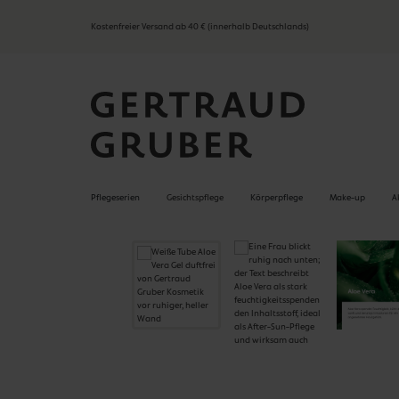
springen
Zur Hauptnavigation springen
Kostenfreier Versand ab 40 € (innerhalb Deutschlands)
Pflegeserien
Gesichtspflege
Körperpflege
Make-up
A
Bildergalerie überspringen