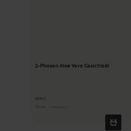
2-Phasen Aloe Vera Gesichtsöl
30,90 €
30 ml
1.030,00 € / l