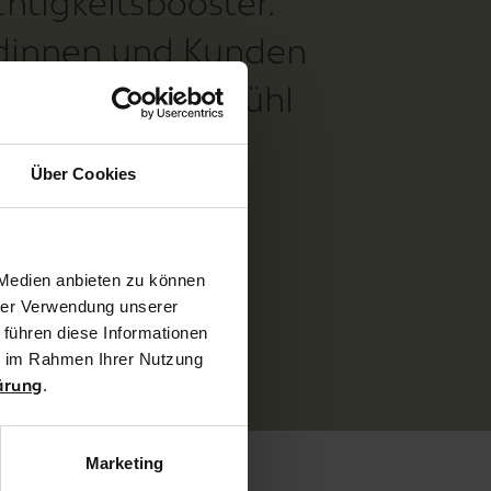
htigkeitsbooster.
dinnen und Kunden
frische Hautgefühl
ortige
Über Cookies
ung.“
udio COSMODERM, Marling bei Meran (Südtirol)
 Medien anbieten zu können
hrer Verwendung unserer
NER FINDEN
 führen diese Informationen
ie im Rahmen Ihrer Nutzung
.
ärung
Marketing