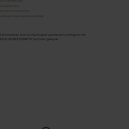
 aus Frischpflanzen
d sensible Haut
rkt die Schutzfunktion
euchtigkeitsspendende Grundlage
t einmassieren. Auch als Feuchtigkeit spendende Grundlage für die
RTRAUD GRUBER KOSMETIK Sortiment geeignet.