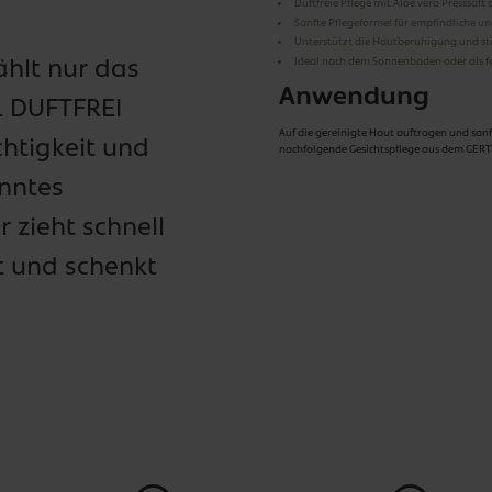
Duftfreie Pflege mit Aloe vera Presssaft
Sanfte Pflegeformel für empfindliche un
Unterstützt die Hautberuhigung und stä
ählt nur das
Ideal nach dem Sonnenbaden oder als f
Anwendung
L DUFTFREI
Auf die gereinigte Haut auftragen und sanf
htigkeit und
nachfolgende Gesichtspflege aus dem GE
nntes
r zieht schnell
t und schenkt