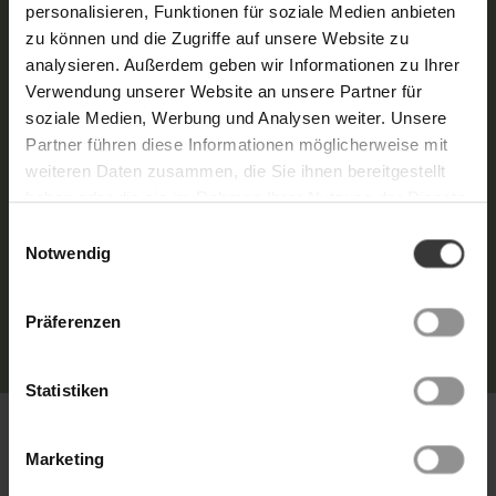
personalisieren, Funktionen für soziale Medien anbieten
zu können und die Zugriffe auf unsere Website zu
„Nach dem Sonnenbad, der Rasur oder
analysieren. Außerdem geben wir Informationen zu Ihrer
bei trockenen Hautpartien ist das Aloe
Verwendung unserer Website an unsere Partner für
Vera Gel eine pure Wohltat. Es beruhigt
soziale Medien, Werbung und Analysen weiter. Unsere
sofort, spendet intensive Feuchtigkeit
Partner führen diese Informationen möglicherweise mit
weiteren Daten zusammen, die Sie ihnen bereitgestellt
und schenkt ein fühlbar frisches,
haben oder die sie im Rahmen Ihrer Nutzung der Dienste
ausgeglichenes Hautgefühl.“
gesammelt haben. Weitere Details hierzu finden Sie in
Einwilligungsauswahl
unserer
.
Datenschutzerklärung
Notwendig
Claudia Lüke, Hautsache, Borchen
KOSMETIKPARTNER FINDEN
Präferenzen
Statistiken
Inhaltsstoffe
Marketing
Aqua, Aloe Barbadensis Leaf Juice, Pentylene Glycol, Alcohol Denat., Glycerin,