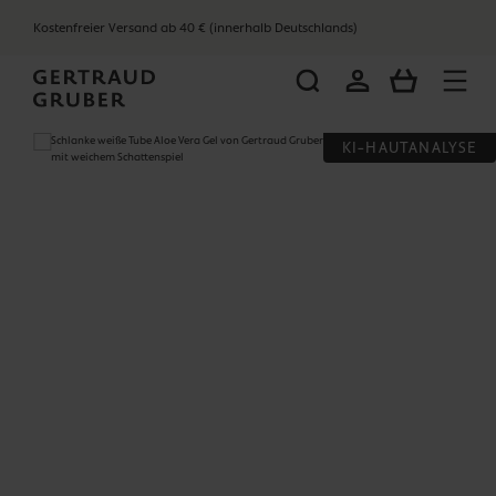
alt springen
Kostenfreier Versand ab 40 € (innerhalb Deutschlands)
WARENKOR
Bildergalerie überspringen
KI-HAUTANALYSE