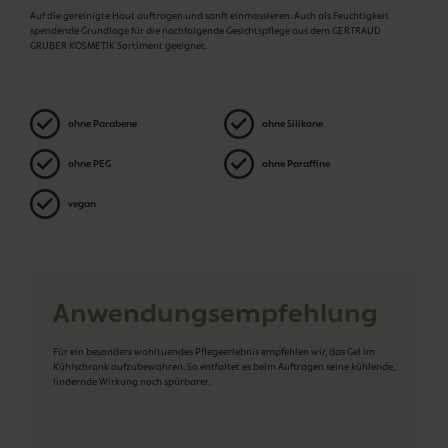
Auf die gereinigte Haut auftragen und sanft einmassieren. Auch als Feuchtigkeit
spendende Grundlage für die nachfolgende Gesichtspflege aus dem GERTRAUD
GRUBER KOSMETIK Sortiment geeignet.
ohne Parabene
ohne Silikone
ohne PEG
ohne Paraffine
vegan
Anwendungsempfehlung
Für ein besonders wohltuendes Pflegeerlebnis empfehlen wir, das Gel im
Kühlschrank aufzubewahren. So entfaltet es beim Auftragen seine kühlende,
lindernde Wirkung noch spürbarer.