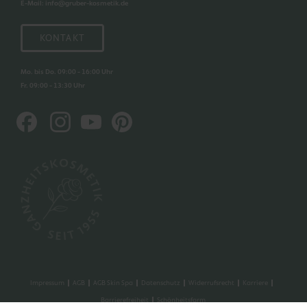
E-Mail
:
info@gruber-kosmetik.de
KONTAKT
Mo. bis Do. 09:00 - 16:00 Uhr
Fr. 09:00 - 13:30 Uhr
Impressum
AGB
AGB Skin Spa
Datenschutz
Widerrufsrecht
Karriere
Barrierefreiheit
Schönheitsfarm