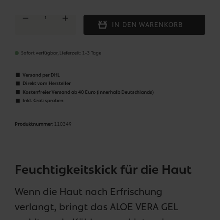
Produkt Anzahl: Gib den gewünschten Wert ein oder benutze die Schaltflächen um die Anza
IN DEN WARENKORB
Sofort verfügbar, Lieferzeit: 1-3 Tage
Versand per DHL
Direkt vom Hersteller
Kostenfreier Versand ab 40 Euro (innerhalb Deutschlands)
Inkl. Gratisproben
Produktnummer:
110349
Feuchtigkeitskick für die Haut
Wenn die Haut nach Erfrischung
verlangt, bringt das ALOE VERA GEL