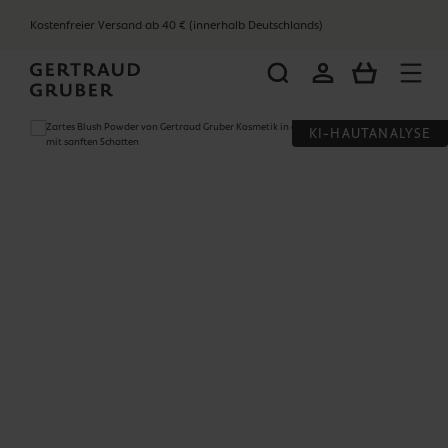
alt springen
Kostenfreier Versand ab 40 € (innerhalb Deutschlands)
WARENKOR
Bildergalerie überspringen
KI-HAUTANALYSE