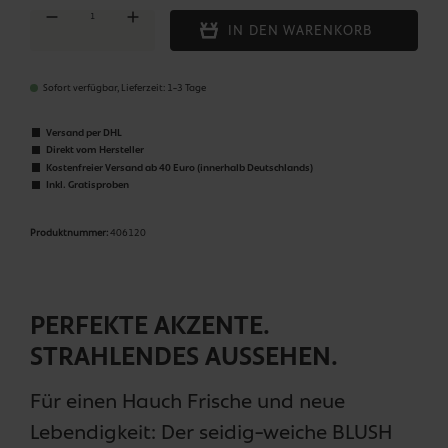
Produkt Anzahl: Gib den gewünschten Wert ein oder benutze die Schaltflächen um die Anza
IN DEN WARENKORB
Sofort verfügbar, Lieferzeit: 1-3 Tage
Versand per DHL
Direkt vom Hersteller
Kostenfreier Versand ab 40 Euro (innerhalb Deutschlands)
Inkl. Gratisproben
Produktnummer:
406120
PERFEKTE AKZENTE.
STRAHLENDES AUSSEHEN.
Für einen Hauch Frische und neue
Lebendigkeit: Der seidig-weiche BLUSH