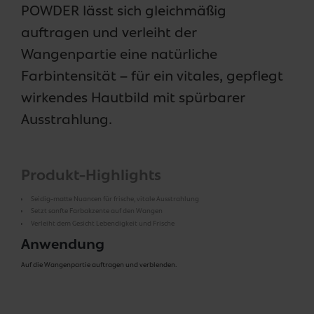
POWDER lässt sich gleichmäßig
auftragen und verleiht der
Wangenpartie eine natürliche
Farbintensität – für ein vitales, gepflegt
wirkendes Hautbild mit spürbarer
Ausstrahlung.
Produkt-Highlights
Seidig-matte Nuancen für frische, vitale Ausstrahlung
Setzt sanfte Farbakzente auf den Wangen
Verleiht dem Gesicht Lebendigkeit und Frische
Anwendung
Auf die Wangenpartie auftragen und verblenden.