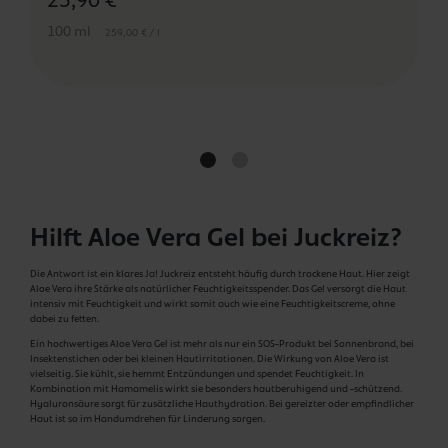
25,90 €
100 ml
259,00 € / l
Hilft Aloe Vera Gel bei Juckreiz?
Die Antwort ist ein klares Ja! Juckreiz entsteht häufig durch trockene Haut. Hier zeigt
Aloe Vera ihre Stärke als natürlicher Feuchtigkeitsspender. Das Gel versorgt die Haut
intensiv mit Feuchtigkeit und wirkt somit auch wie eine Feuchtigkeitscreme, ohne
dabei zu fetten.
Ein hochwertiges Aloe Vera Gel ist mehr als nur ein SOS-Produkt bei Sonnenbrand, bei
Insektenstichen oder bei kleinen Hautirritationen. Die Wirkung von Aloe Vera ist
vielseitig. Sie kühlt, sie hemmt Entzündungen und spendet Feuchtigkeit. In
Kombination mit Hamamelis wirkt sie besonders hautberuhigend und -schützend.
Hyaluronsäure sorgt für zusätzliche Hauthydration. Bei gereizter oder empfindlicher
Haut ist so im Handumdrehen für Linderung sorgen.