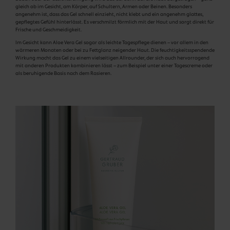
gleich ob im Gesicht, am Körper, auf Schultern, Armen oder Beinen. Besonders
angenehm ist, dass das Gel schnell einzieht, nicht klebt und ein angenehm glattes,
gepflegtes Gefühl hinterlässt. Es verschmilzt förmlich mit der Haut und sorgt direkt für
Frische und Geschmeidigkeit.
Im Gesicht kann Aloe Vera Gel sogar als leichte Tagespflege dienen – vor allem in den
wärmeren Monaten oder bei zu Fettglanz neigender Haut. Die feuchtigkeitsspendende
Wirkung macht das Gel zu einem vielseitigen Allrounder, der sich auch hervorragend
mit anderen Produkten kombinieren lässt – zum Beispiel unter einer Tagescreme oder
als beruhigende Basis nach dem Rasieren.