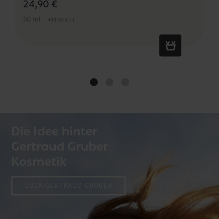
24,90 €
50 ml
498,00 € / l
Die Idee hinter
Gertraud Gruber
Kosmetik
ÜBER GERTRAUD GRUBER