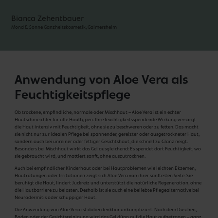
Bianca Zehentbauer
Mond & Sonne Ganzheitskosmetik, Gaimersheim
Anwendung von Aloe Vera als
Feuchtigkeitspflege
Ob trockene, empfindliche, normale oder Mischhaut – Aloe Vera ist ein echter
Hautschmeichler für alle Hauttypen. Ihre feuchtigkeitsspendende Wirkung versorgt
die Haut intensiv mit Feuchtigkeit, ohne sie zu beschweren oder zu fetten. Das macht
sie nicht nur zur idealen Pflege bei spannender, gereizter oder ausgetrockneter Haut,
sondern auch bei unreiner oder fettiger Gesichtshaut, die schnell zu Glanz neigt.
Besonders bei Mischhaut wirkt das Gel ausgleichend: Es spendet dort Feuchtigkeit, wo
sie gebraucht wird, und mattiert sanft, ohne auszutrocknen.
Auch bei empfindlicher Kinderhaut oder bei Hautproblemen wie leichten Ekzemen,
Hautrötungen oder Irritationen zeigt sich Aloe Vera von ihrer sanftesten Seite. Sie
beruhigt die Haut, lindert Juckreiz und unterstützt die natürliche Regeneration, ohne
die Hautbarriere zu belasten. Deshalb ist sie auch eine beliebte Pflegealternative bei
Neurodermitis oder schuppiger Haut.
Die Anwendung von Aloe Vera ist dabei denkbar unkompliziert: Nach dem Duschen,
Baden oder der Gesichtsreinigung wird das Gel dünn auf die Haut aufgetragen – ganz