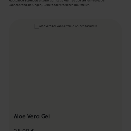
Hautpflege. Besonders als After Sun ist sie kaum zu übertreffen – sei es bei
Sonnenbrand, Rötungen, Juckreiz oder trockenen Hautstellen.
Produktgalerie überspringen
Aloe Vera Gel