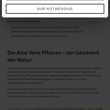
natürlich keine Konservierungsstoffe oder synthetischen Zusätze. Je purer das
Produkt, desto besser für empfindliche oder gereizte Hauttypen. Deshalb gibt es das
GERTRAUD GRUBER ALOE VERA GEL auch ohne Duft.
NUR NOTWENDIGE
Auch wenn unsere Aloe Vera Produkte kein Naturkosmetik-Siegel tragen, die Herkunft
und Reinheit ist uns besonders wichtig. Bei Gertraud Gruber haben wir drei
Qualitätsmerkmale definiert:
möglichst hohen Anteil an echtem Aloe Vera Saft (mind. 90 %)
keine unnötigen Stoffe wie Parabene, PEGs, Silikone oder Alkohol
Transparenz über Rohstoffe und Anbau der Pflanzen
Die Aloe Vera Pflanze – ein Geschenk
der Natur
Die Aloe gehört zur Familie der Sukkulenten und speichert in ihren fleischigen Blättern
wertvolles Wasser. Dieses Gel ist reich an Aminosäuren, Vitaminen, Enzymen und
weiteren Wirkstoffen, die heilend, beruhigend und regenerierend auf die Haut wirken.
Das macht Aloe Vera Produkte so beliebt – besonders in der naturnahen,
hochwertigen Institutskosmetik.
Bei hochwertigen Aloe Vera Gels wird direkt der Aloe Vera Saft aus kontrolliertem
Anbau verwendet – nicht etwa Pulverkonzentrat. Diese echte Bio Aloe Vera steht für
Qualität, Transparenz und eine bessere Wirkung.