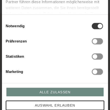
Partner führen diese Informationen möglicherweise mit
weiteren Daten zusammen, die Sie ihnen bereitgestellt
haben oder die sie im Rahmen Ihrer Nutzung der Dienste
gesammelt haben. Weitere Details hierzu finden Sie in
Einwilligungsauswahl
unserer
.
Datenschutzerklärung
Notwendig
Hautberatung ganz persönlich
Erleben Sie die Produktwelt von Gertraud Gruber bei einem GERTRAUD GRUBER
Präferenzen
Partnerinstitut oder Hotel-Spa in Ihrer Nähe und gönnen Sie sich eine kleine Auszeit
vom Alltag.
KOSMETIKSTUDIO FINDEN
Statistiken
Marketing
Inhaltsstoffe, auf die es
ALLE ZULASSEN
ankommt
Ein gutes Aloe Vera Gel erkennt man an seiner Inhaltsstoffe-Liste: Wasser, ein hoher
AUSWAHL ERLAUBEN
Anteil an Aloe Vera Saft, eventuell Glycerin als zusätzlicher Feuchtigkeitsspender – und