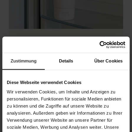
Ein kleiner Extra-Tipp für heiße
Tage:
Wer das Aloe Vera Gel im Kühlschrank aufbewahrt, darf sich über einen
Zustimmung
Details
Über Cookies
besonders erfrischenden Kühleffekt freuen – perfekt als schnelle After Sun
Pflege nach einem langen Tag in der Sonne.
Diese Webseite verwendet Cookies
Wir verwenden Cookies, um Inhalte und Anzeigen zu
Naturprodukt mit Anti-Aging-
personalisieren, Funktionen für soziale Medien anbieten
Effekt
zu können und die Zugriffe auf unsere Website zu
analysieren. Außerdem geben wir Informationen zu Ihrer
Neben der sofortigen Linderung bei Sonnenbrand oder Irritationen wirkt Aloe Vera
Verwendung unserer Website an unsere Partner für
auch langfristig positiv auf das Hautbild. Sie unterstützt die Regeneration, wirkt
antioxidativ und stärkt die Spannkraft. Das macht sie perfekt in der Anwendung als
soziale Medien, Werbung und Analysen weiter. Unsere
Anti Aging-Pflege.