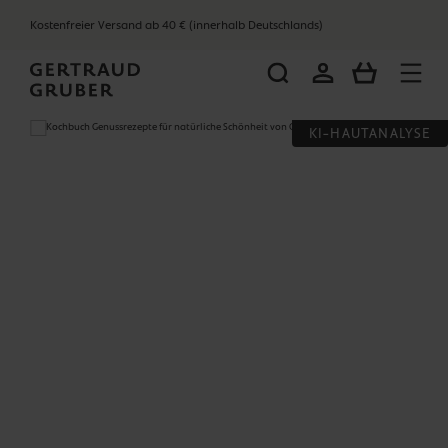
alt springen
Kostenfreier Versand ab 40 € (innerhalb Deutschlands)
WARENKOR
Bildergalerie überspringen
KI-HAUTANALYSE