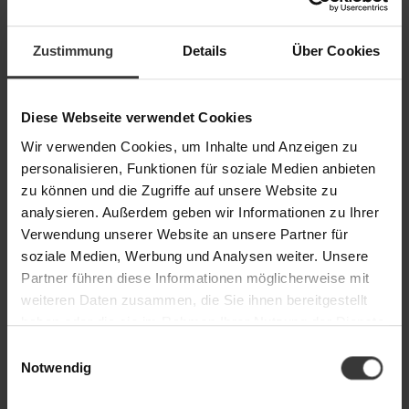
Zustimmung
Details
Über Cookies
Diese Webseite verwendet Cookies
Wir verwenden Cookies, um Inhalte und Anzeigen zu
Das könnte Ihnen auch gefallen
personalisieren, Funktionen für soziale Medien anbieten
zu können und die Zugriffe auf unsere Website zu
Produktgalerie überspringen
analysieren. Außerdem geben wir Informationen zu Ihrer
Verwendung unserer Website an unsere Partner für
soziale Medien, Werbung und Analysen weiter. Unsere
Limitiert
Partner führen diese Informationen möglicherweise mit
weiteren Daten zusammen, die Sie ihnen bereitgestellt
haben oder die sie im Rahmen Ihrer Nutzung der Dienste
gesammelt haben. Weitere Details hierzu finden Sie in
Einwilligungsauswahl
unserer
.
Datenschutzerklärung
Notwendig