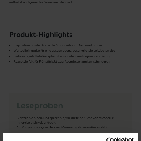
entlastet und gesunden Genuss neu definiert.
Produkt-Highlights
Inspiration aus der Küche der Schönheitsfarm Gertraud Gruber
Wertvolle Impulse für eine ausgewogene, basenorientierte Lebensweise
Liebevoll gestaltete Rezepte mit saisonalem und regionalem Bezug
Rezeptvielfalt für Frühstück, Mittag, Abendessen und zwischendurch
Leseproben
Blättern Sie hinein und spüren Sie, wie die feine Küche von Michael Fell
innere Leichtigkeit entfacht.
Ein Vorgeschmack, der Herz und Gaumen gleichermaßen erreicht.
Hier geht's zu den Leseproben