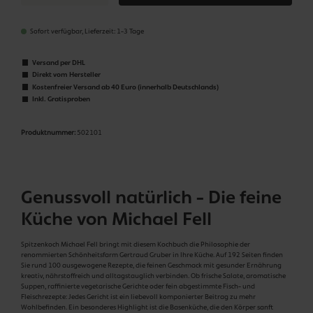
Sofort verfügbar, Lieferzeit: 1-3 Tage
Versand per DHL
Direkt vom Hersteller
Kostenfreier Versand ab 40 Euro (innerhalb Deutschlands)
Inkl. Gratisproben
Produktnummer:
502101
Genussvoll natürlich - Die feine
Küche von Michael Fell
Spitzenkoch Michael Fell bringt mit diesem Kochbuch die Philosophie der
renommierten Schönheitsfarm Gertraud Gruber in Ihre Küche. Auf 192 Seiten finden
Sie rund 100 ausgewogene Rezepte, die feinen Geschmack mit gesunder Ernährung
kreativ, nährstoffreich und alltagstauglich verbinden. Ob frische Salate, aromatische
Suppen, raffinierte vegetarische Gerichte oder fein abgestimmte Fisch- und
Fleischrezepte: Jedes Gericht ist ein liebevoll komponierter Beitrag zu mehr
Wohlbefinden. Ein besonderes Highlight ist die Basenküche, die den Körper sanft