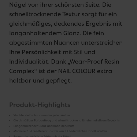
Nägel von ihrer schönsten Seite. Die
schnelltrocknende Textur sorgt für ein
gleichmäßiges, deckendes Ergebnis mit
langanhaltendem Glanz. Die fein
abgestimmten Nuancen unterstreichen
Ihre Persönlichkeit mit Stil und
Individualität. Dank „Wear-Proof Resin
Complex“ ist der NAIL COLOUR extra
haltbar und gepflegt.
Produkt-Highlights
Strahlende Farbnuancen für jeden Anlass
Gleichmäßiger Farbauftrag und schnelltrocknend für ein makelloses Ergebnis
Langanhaltender Glanz und hohe Deckkraft
Moderne 21-Free-Rezeptur – frei von 21 bedenklichen Inhaltsstoffen
Betont die natürliche Schönheit der Nägel