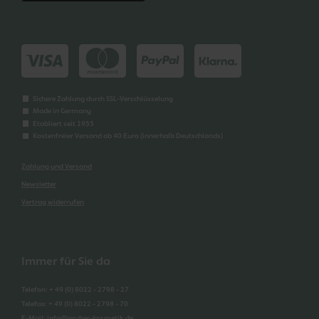
Sichere Zahlung durch SSL-Verschlüsselung
Made in Germany
Etabliert seit 1955
Kostenfreier Versand ab 40 Euro (innerhalb Deutschlands)
Zahlung und Versand
Newsletter
Vertrag widerrufen
Immer für Sie da
Telefon
:
+ 49 (0) 8022 - 2798 - 27
Telefax
:
+ 49 (0) 8022 - 2798 - 70
E-Mail
:
info@gruber-kosmetik.de