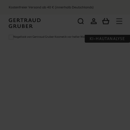
alt springen
Kostenfreier Versand ab 40 € (innerhalb Deutschlands)
WARENKOR
Bildergalerie überspringen
KI-HAUTANALYSE