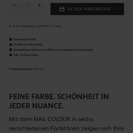
Produkt Anzahl: Gib den gewünschten Wert ein oder benutze die Schaltflächen um die Anza
IN DEN WARENKORB
Sofort verfügbar, Lieferzeit: 1-3 Tage
Versand per DHL
Direkt vom Hersteller
Kostenfreier Versand ab 40 Euro (innerhalb Deutschlands)
Inkl. Gratisproben
Produktnummer:
430140
FEINE FARBE. SCHÖNHEIT IN
JEDER NUANCE.
Mit dem NAIL COLOUR in sechs
verschiedenen Farbtönen zeigen sich Ihre