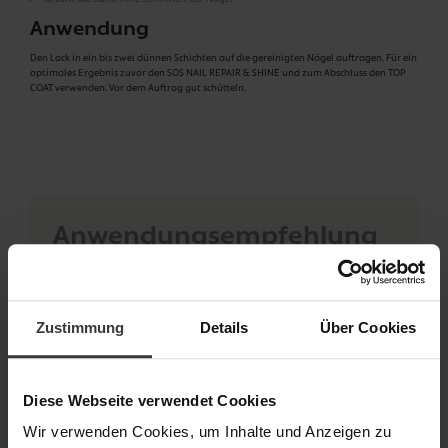
Anwendung
Den Lack in ein bis zwei dünnen Schichten auf die gereinigten Nägel auftragen. Für ein
optimales Ergebnis zuvor den SOS NAIL REPAIR & SHINE und zum Abschluss den TOP
COAT verwenden. Vor dem Auftrag gut schütteln.
Anwendungsempfehlung
Für eine perfekte Maniküre beginnen Sie mit einer Schicht SOS Nail Repair &
Shine als pflegende Base. Anschließend zwei dünne Schichten Nagellack
auftragen und jede Schicht gut trocknen lassen. Für ein makelloses,
langanhaltendes Finish abschließend eine Schicht Top Coat auftragen.
Zustimmung
Details
Über Cookies
Diese Webseite verwendet Cookies
Wir verwenden Cookies, um Inhalte und Anzeigen zu