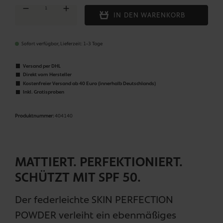
Produkt Anzahl: Gib den gewünschten Wert ein oder benutze die Schaltflächen um die Anza
IN DEN WARENKORB
Sofort verfügbar, Lieferzeit: 1-3 Tage
Versand per DHL
Direkt vom Hersteller
Kostenfreier Versand ab 40 Euro (innerhalb Deutschlands)
Inkl. Gratisproben
Produktnummer:
404140
MATTIERT. PERFEKTIONIERT.
SCHÜTZT MIT SPF 50.
Der federleichte SKIN PERFECTION
POWDER verleiht ein ebenmäßiges