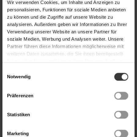
Wir verwenden Cookies, um Inhalte und Anzeigen zu
personalisieren, Funktionen für soziale Medien anbieten
zu können und die Zugriffe auf unsere Website zu
Inhaltsstoffe
analysieren. Außerdem geben wir Informationen zu Ihrer
Verwendung unserer Website an unsere Partner für
Mica, Talc, Zinc Oxide, Dimethicone, Silica, Polymethyl Methacrylate,
Trimethylsiloxyphenyl Dimethicone, Magnesium Myristate, Ethylene/Acrylic Acid
soziale Medien, Werbung und Analysen weiter. Unsere
Copolymer, Octyldodecyl Stearoyl Stearate, Diisostearyl Malate, Dehydroacetic Acid,
Sorbic Acid, [+/- (MAY CONTAIN) CI 77491 (IRON OXIDES), CI 77492 (IRON OXIDES), CI
Partner führen diese Informationen möglicherweise mit
77499 (IRON OXIDES), CI 77891 (TITANIUM DIOXIDE)]
weiteren Daten zusammen, die Sie ihnen bereitgestellt
Rezepturen und Deklarationen können sich durch neue wissenschaftliche Erkenntnisse
haben oder die sie im Rahmen Ihrer Nutzung der Dienste
oder rechtliche Vorgaben ändern.
Maßgeblich ist die auf der Produktverpackung ausgewiesene Angabe der Inhaltsstoffe.
gesammelt haben. Weitere Details hierzu finden Sie in
Einwilligungsauswahl
unserer
.
Datenschutzerklärung
Notwendig
Das könnte Ihnen auch gefallen
Präferenzen
Produktgalerie überspringen
Statistiken
Marketing