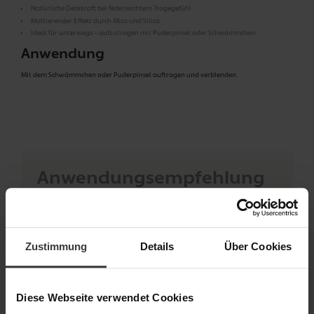
Natürliche Deckkraft bei federleichtem Tragegefühl
Mattierender Effekt durch Mica und Silica
Ideal für unterwegs – aufzutragen mit Puderpinsel oder Schwämmchen
Anwendung
Mit dem Schwämmchen oder Puderpinsel auftragen und verblenden.
Anwendungsempfehlung
Wählen Sie die Deckkraft ganz nach Wunsch: Für ein leicht mattierendes
Finish mit dem Puderpinsel über Stirn, Nase und Kinn streichen. Mehr
Deckkraft erzielen Sie mit einem trockenen Schwämmchen – bitte das
Produkt immer sanft auftupfen, nicht verreiben. Für den intensivsten Effekt
Zustimmung
Details
Über Cookies
das Schwämmchen leicht anfeuchten und das Puder ebenfalls auftupfen.
Nach dem feuchten Auftrag das Produkt offen trocknen lassen, bevor Sie es
wieder verschließen.
Diese Webseite verwendet Cookies