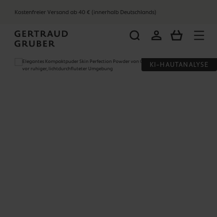
alt springen
Kostenfreier Versand ab 40 € (innerhalb Deutschlands)
WARENKOR
Bildergalerie überspringen
KI-HAUTANALYSE