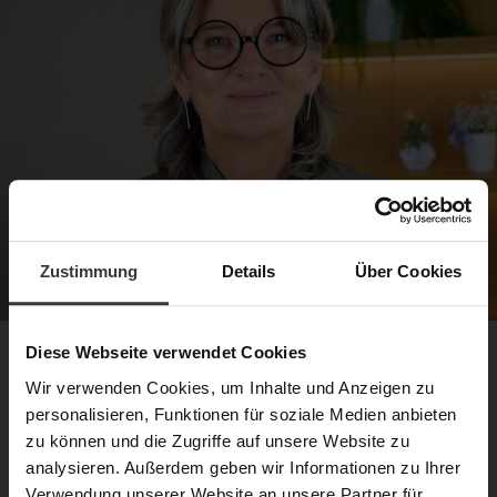
Zustimmung
Details
Über Cookies
Diese Webseite verwendet Cookies
Unser Experten-Tipp
Wir verwenden Cookies, um Inhalte und Anzeigen zu
„Gerade bei strapazierter Haut durch
personalisieren, Funktionen für soziale Medien anbieten
zu können und die Zugriffe auf unsere Website zu
Sonne oder Outdoor-Aktivitäten erlebe
analysieren. Außerdem geben wir Informationen zu Ihrer
ich, wie sie sich sofort beruhigt,
Verwendung unserer Website an unsere Partner für