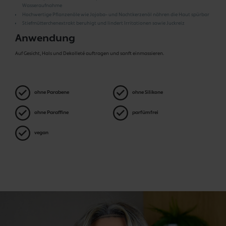
Wasseraufnahme
Hochwertige Pflanzenöle wie Jojoba- und Nachtkerzenöl nähren die Haut spürbar
Stiefmütterchenextrakt beruhigt und lindert Irritationen sowie Juckreiz
Anwendung
Auf Gesicht, Hals und Dekolleté auftragen und sanft einmassieren.
ohne Parabene
ohne Silikone
ohne Paraffine
parfümfrei
vegan