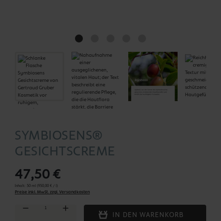
SYMBIOSENS®
GESICHTSCREME
47,50 €
Inhalt:
50 ml
(950,00 € / l)
Preise inkl. MwSt. zzgl. Versandkosten
Produkt Anzahl: Gib den gewünschten Wert ein oder benutze die Schaltflächen um die Anza
IN DEN WARENKORB