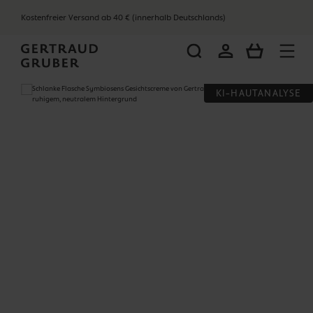
alt springen
Kostenfreier Versand ab 40 € (innerhalb Deutschlands)
WARENKOR
Bildergalerie überspringen
KI-HAUTANALYSE