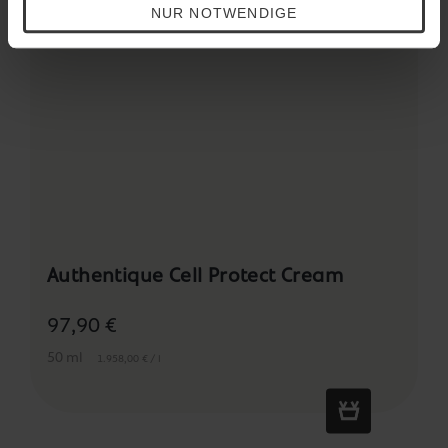
NUR NOTWENDIGE
Authentique Cell Protect Cream
97,90 €
50 ml
1.958,00 € / l