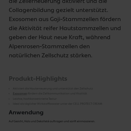
die Zellerneuerung aktiviert und die
Collagenbildung gezielt unterstützt.
Exosomen aus Goji-Stammzellen fördern
die Aktivität reifer Hautstammzellen und
geben der Haut neue Kraft, während
Alpenrosen-Stammzellen den
natürlichen Zellschutz stärken.
Produkt-Highlights
Aktiviert die Hauterneuerung und unterstützt den Zellschutz
Exosomen
fördern die Zellkommunikation und Vitalität
Leichte, hochkonzentrierte Textur
Ideal als täglicher Wirkstoffbooster unter der CELL PROTECT CREAM
Anwendung
Auf Gesicht, Hals und Dekolleté auftragen und sanft einmassieren.