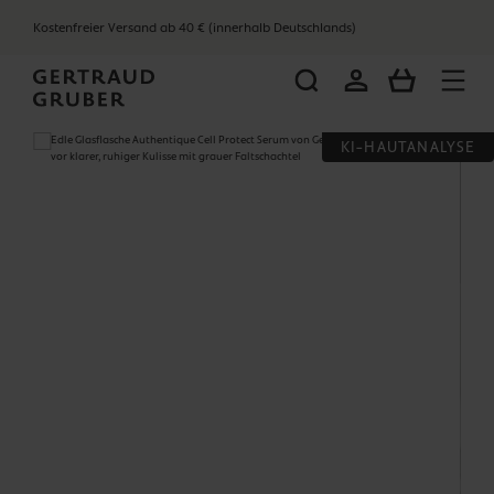
alt springen
Kostenfreier Versand ab 40 € (innerhalb Deutschlands)
WARENKOR
Bildergalerie überspringen
KI-HAUTANALYSE