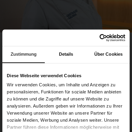
Unser Experten-Tipp
Zustimmung
Details
Über Cookies
„Für mich ist dieses Serum die beste
Entscheidung, um die Haut im Jetzt zu
bewahren. Es schützt die Zellen, pflegt
Diese Webseite verwendet Cookies
optimal und unterstützt die Haut
Wir verwenden Cookies, um Inhalte und Anzeigen zu
personalisieren, Funktionen für soziale Medien anbieten
dabei, ihre Ausstrahlung lange zu
zu können und die Zugriffe auf unsere Website zu
erhalten.“
analysieren. Außerdem geben wir Informationen zu Ihrer
Verwendung unserer Website an unsere Partner für
Dagmar Schmitz, Kosmetik, Königswinter
soziale Medien, Werbung und Analysen weiter. Unsere
Partner führen diese Informationen möglicherweise mit
KOSMETIKPARTNER FINDEN