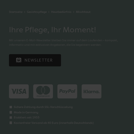
Startseite
Gesichtspflege
Hautbedürfnis
Mischhaut
Ihre Pflege, Ihr Moment!
Mit unserem E-Mail-Newsletter bleiben Sie immer auf dem Laufenden – kompakt,
informativ und mit exklusiven Angeboten, die Sie begeistern werden.
NEWSLETTER
Sichere Zahlung durch SSL-Verschlüsselung
Made in Germany
Etabliert seit 1955
Kostenfreier Versand ab 40 Euro (innerhalb Deutschlands)