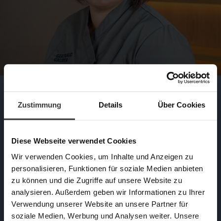
Unser Experten-Tipp
Zustimmung
Details
Über Cookies
„Ich empfehle diese Creme besonders
gern bei sonnensensibler Haut, sie
Diese Webseite verwendet Cookies
schenkt ein Gefühl von Sicherheit und
Wir verwenden Cookies, um Inhalte und Anzeigen zu
Pflege zugleich. In Kombination mit
personalisieren, Funktionen für soziale Medien anbieten
der Ceramid Ampulle am Abend wirkt
zu können und die Zugriffe auf unsere Website zu
analysieren. Außerdem geben wir Informationen zu Ihrer
die Haut noch ausgeglichener und
Verwendung unserer Website an unsere Partner für
wunderbar gestärkt.“
soziale Medien, Werbung und Analysen weiter. Unsere