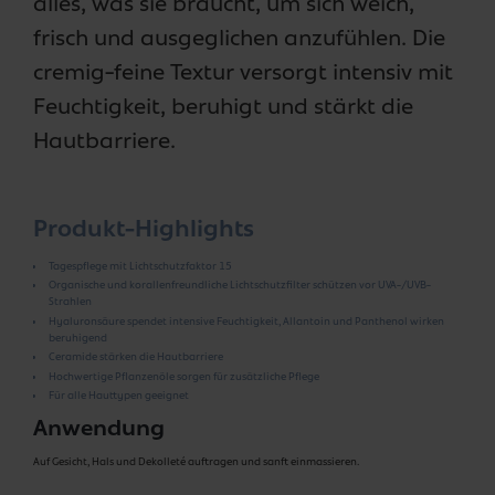
alles, was sie braucht, um sich weich,
frisch und ausgeglichen anzufühlen. Die
cremig-feine Textur versorgt intensiv mit
Feuchtigkeit, beruhigt und stärkt die
Hautbarriere.
Produkt-Highlights
Tagespflege mit Lichtschutzfaktor 15
Organische und korallenfreundliche Lichtschutzfilter schützen vor UVA-/UVB-
Strahlen
Hyaluronsäure spendet intensive Feuchtigkeit, Allantoin und Panthenol wirken
beruhigend
Ceramide stärken die Hautbarriere
Hochwertige Pflanzenöle sorgen für zusätzliche Pflege
Für alle Hauttypen geeignet
Anwendung
Auf Gesicht, Hals und Dekolleté auftragen und sanft einmassieren.