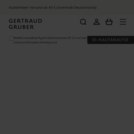
alt springen
Kostenfreier Versand ab 40 € (innerhalb Deutschlands)
WARENKOR
Bildergalerie überspringen
KI-HAUTANALYSE