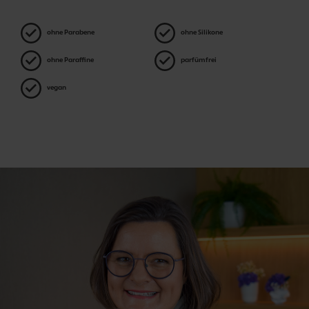
ohne Parabene
ohne Silikone
ohne Paraffine
parfümfrei
vegan