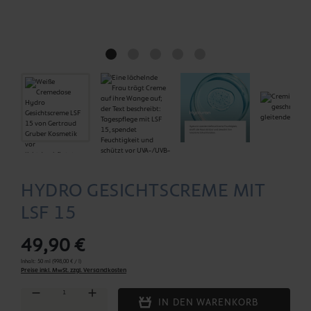
HYDRO GESICHTSCREME MIT
LSF 15
49,90 €
Inhalt:
50 ml
(998,00 € / l)
Preise inkl. MwSt. zzgl. Versandkosten
Produkt Anzahl: Gib den gewünschten Wert ein oder benutze die Schaltflächen um die Anza
IN DEN WARENKORB